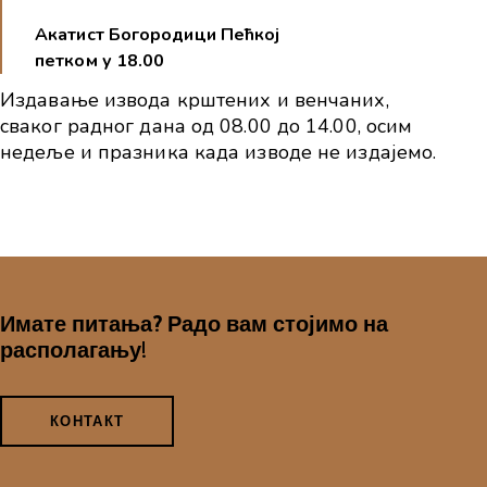
Акатист Богородици Пећкој
петком у 18.00
Издавање извода крштених и венчаних,
сваког радног дана од 08.00 до 14.00, осим
недеље и празника када изводе не издајемо.
Имате питања?
Радо вам стојимо на
располагању!
КОНТАКТ