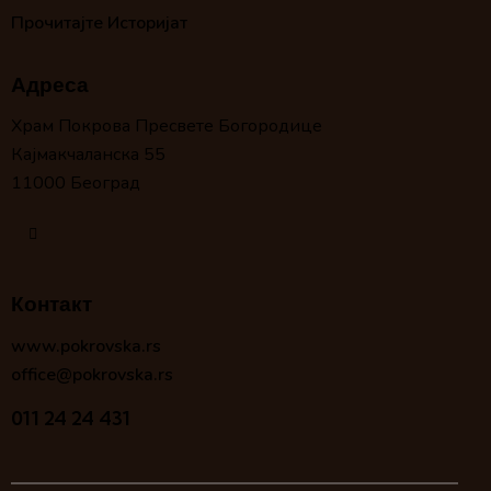
Прочитајте Историјат
Адреса
Храм Покрова Пресвете Богородице
Кајмакчаланска 55
11000 Београд
Контакт
www.pokrovska.rs
office@pokrovska.rs
011 24 24 431