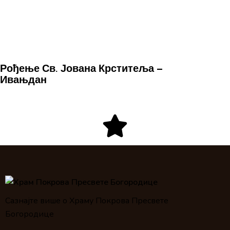
Рођење Св. Јована Крститеља –
Ивањдан
Сазнајте више о Храму Покрова Пресвете
Богородице