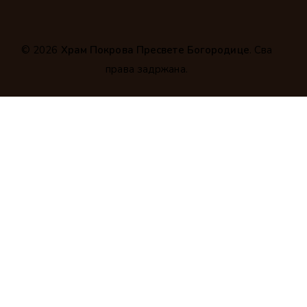
© 2026
Храм Покрова Пресвете Богородице
. Сва
права задржана.