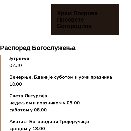
Храм Покрова
Пресвете
Богородице
Распоред Богослужења
Јутрење
07.30
Вечерње, Бденије суботом и уочи празника
18.00
Света Литургија
недељом и празником у 09.00
суботом у 08.00
Акатист Богородици
Тројеручици
средом у 18.00