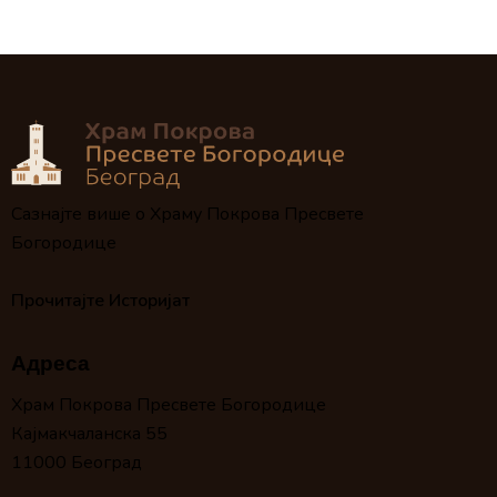
Сазнајте више о Храму Покрова Пресвете
Богородице
Прочитајте Историјат
Адреса
Храм Покрова Пресвете Богородице
Кајмакчаланска 55
11000 Београд