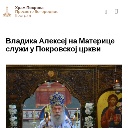
Владика Алексеј на Материце
служи у Покровској цркви