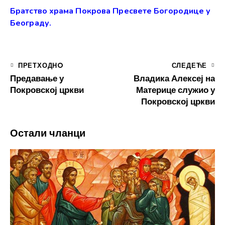
Братство храма Покрова Пресвете Богородице у
Београду.
ПРЕТХОДНO
СЛЕДЕЋЕ
Предавање у
Владика Алексеј на
Покровској цркви
Материце служио у
Покровској цркви
Остали чланци