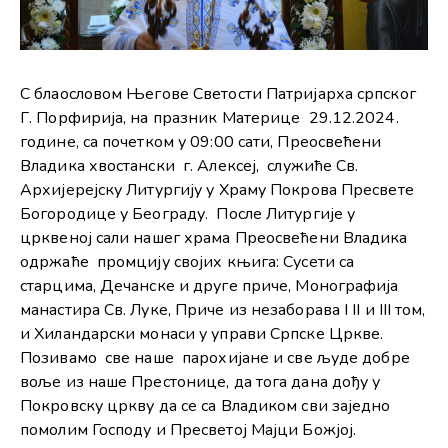
С блаословом Његове Светости Патријарха српског
Г. Порфирија, на празник Материце 29.12.2024.
године, са почетком у 09:00 сати, Преосвећени
Владика хвостански г. Алексеј, служиће Св.
Архијерејску Литургију у Храму Покрова Пресвете
Богородице у Београду. После Литургије у
црквеној сали нашег храма Преосвећени Владика
одржаће промцију својих књига: Сусети са
старцима, Дечанске и друге приче, Монографија
манастира Св. Луке, Приче из незаборава I II и III том,
и Хиландарски монаси у управи Српске Цркве.
Позивамо све наше парохијане и све људе добре
воље из наше Престонице, да тога дана дођу у
Покровску цркву да се са Владиком сви заједно
помолим Господу и Пресветој Мајци Божјој.