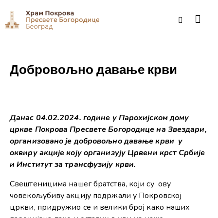
Добровољно давање крви
Данас 04.02.2024. године у Парохијском дому
цркве Покрова Пресвете Богородице на Звездари,
организовано је добровољно давање крви у
оквиру акције коју организују Црвени крст Србије
и Институт за трансфузију крви.
Свештеницима нашег братства, који су ову
човекољубиву акцију подржали у Покровској
цркви, придружио се и велики број како наших