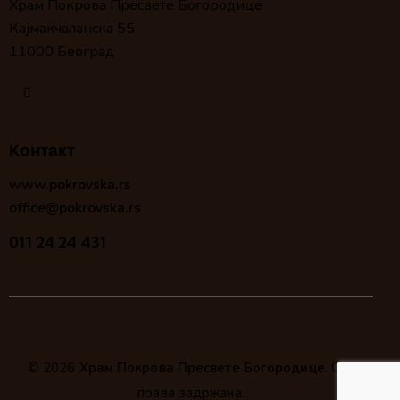
Храм Покрова Пресвете Богородице
Кајмакчаланска 55
11000 Београд
Контакт
www.pokrovska.rs
office@pokrovska.rs
011 24 24 431
© 2026
Храм Покрова Пресвете Богородице
. Сва
права задржана.