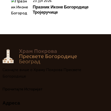
23. јул 2026.
Празник Иконе Богородице
Тројеручице
Сазнајте више о Храму Покрова Пресвете
Богородице
Прочитајте Историјат
Адреса