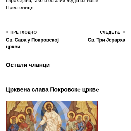
парохијана, тако и осталих људи из наше
Престонице.
ПРЕТХОДНO
СЛЕДЕЋЕ
Св. Сава у Покровској
Св. Три Јерарха
цркви
Остали чланци
Црквена слава Покровскe црквe