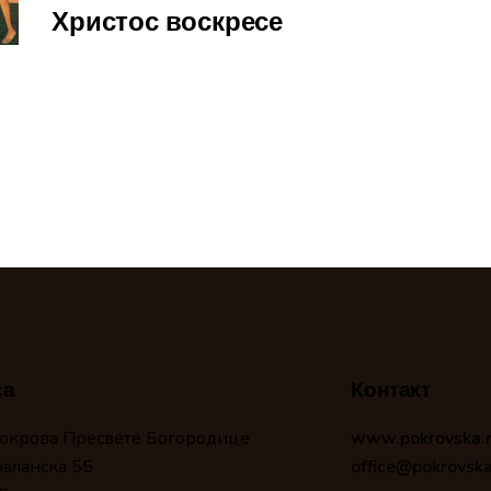
Христос воскресе
са
Контакт
окрова Пресвете Богородице
www.pokrovska.
чаланска 55
office@pokrovska