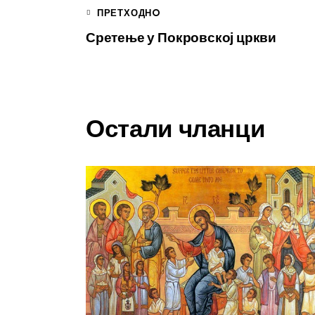
ПРЕТХОДНO
Сретење у Покровској цркви
Остали чланци