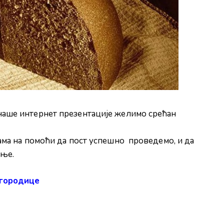
наше интернет презентације желимо срећан
нама на помоћи да пост успешно проведемо, и да
ење.
огородице