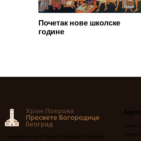
Почетак нове школске
године
Адре
Храм П
Кајмак
Сазнајте више о Храму Покрова Пресвете