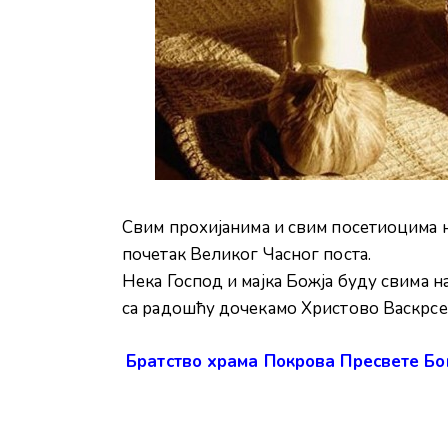
Свим прохијанима и свим посетиоцима 
почетак Великог Часног поста.
Нека Господ и мајка Божја буду свима 
са радошћу дочекамо Христово Васкрс
Братство храма Покрова Пресвете Б