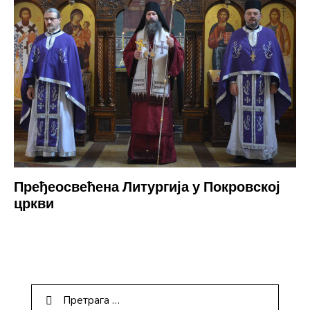
Пређеосвећена Литургија у Покровској
цркви