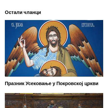
Остали чланци
Празник Усековање у Покровској цркви