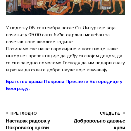
У недељу 08. септембра после Св. Литургије која
почиње у 09.00 сати, биће одржан молебан за
почетак нове школске године.
Позивамо све наше парохијане и посетиоце наше
интернет презентације да дођу са својом децом, да
се сви заједно помолимо Господу да им подари снагу
и разум да схвате добре науке које изучавају.
Братство храма Покрова Пресвете Богородице у
Београду.
ПРЕТХОДНO
СЛЕДЕЋЕ
Наставак радова у
Добровољно давање
Покровској цркви
крви