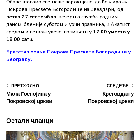
Обавештавамо све наше парохијане, да ће у храму
Покрова Пресвете Богородице на Звездари, од
петка 27.септембра
, вечерња служба радним
даном, бденије суботом и уочи празника, и Акатист
средом и петком увече, почињати у
17.00 уместо у
18.00 сати.
Братство храма Покрова Пресвете Богородице у
Београду.
ПРЕТХОДНO
СЛЕДЕЋЕ
Мала Госпојина у
Крстовдан у
Покровској цркви
Покровској цркви
Остали чланци