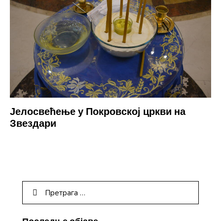
Јелосвећење у Покровској цркви на
Звездари