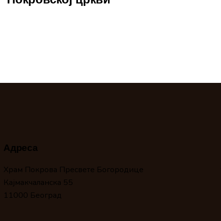
Адреса
Храм Покрова Пресвете Богородице
Кајмакчаланска 55
11000 Београд