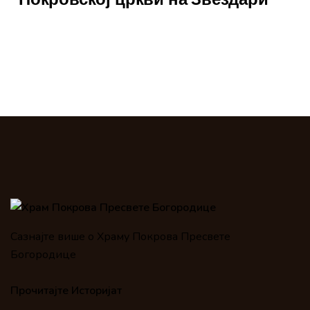
Сазнајте више о Храму Покрова Пресвете
Богородице
Прочитајте Историјат