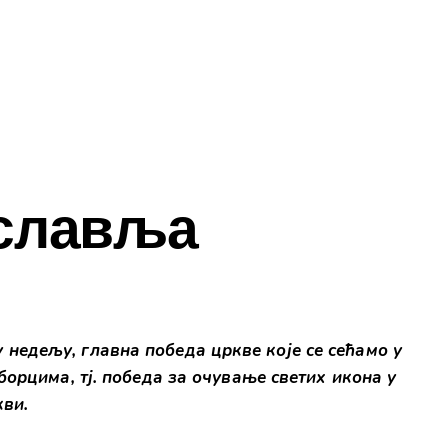
славља
 недељу, главна победа цркве које се сећамо у
орцима, тј. победа за очување светих икона у
ви.