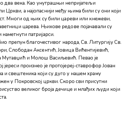
оро два века. Као унутрашњи непријатељи
 Цркви, а најопаснији међу њима били су они који
аст. Многи од њих су били цареви или кнежеви,
саветници царева. Њихове редове појачавали су
 наметнути патријарси.
 био препун благочестивог народа, Св. Литургију Св.
ри, Слободан Аксентић, Јовица Вићентијевић,
а Мутавџић и Молош Васиљевић. Певао је
ј јереси произнео је протојереј-ставрофор Јован
 и свештеника који су дуго у нашем храму
ежен у Покровској цркви. Скоро сви присутни
присуство великог броја дечице и млађих људи који
та.