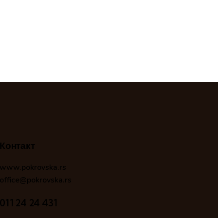
Контакт
www.pokrovska.rs
office@pokrovska.rs
011 24 24 431