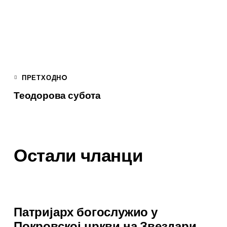
ПРЕТХОДНO
Теодорова субота
Остали чланци
Патријарх богослужио у
Покровској цркви на Звездари