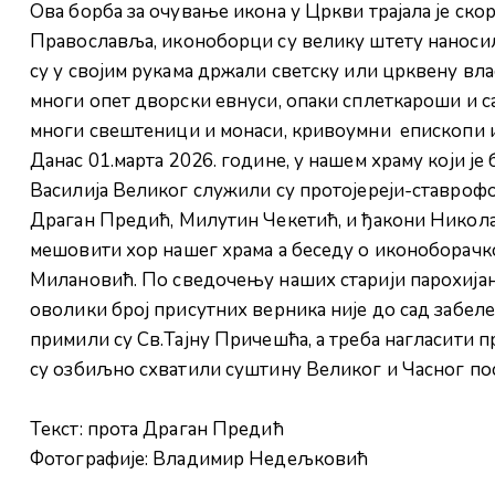
Ова борба за очување икона у Цркви трајала је ск
Православља, иконоборци су велику штету наносили
су у својим рукама држали светску или црквену вл
многи опет дворски евнуси, опаки сплеткароши и 
многи свештеници и монаси, кривоумни епископи и
Данас 01.марта 2026. године, у нашем храму који је
Василија Великог служили су протојереји-ставрофо
Драган Предић, Милутин Чекетић, и ђакони Никол
мешовити хор нашег храма а беседу о иконоборачко
Милановић. По сведочењу наших старији парохијана
оволики број присутних верника није до сад забел
примили су Св.Тајну Причешћа, а треба нагласити 
су озбиљно схватили суштину Великог и Часног пос
Текст: прота Драган Предић
Фотографије: Владимир Недељковић