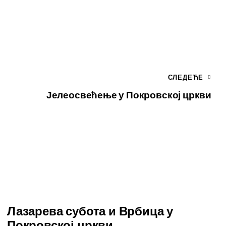
СЛЕДЕЋЕ
Јелеосвећење у Покровској цркви
Лазарева субота и Врбица у
Покровској цркви