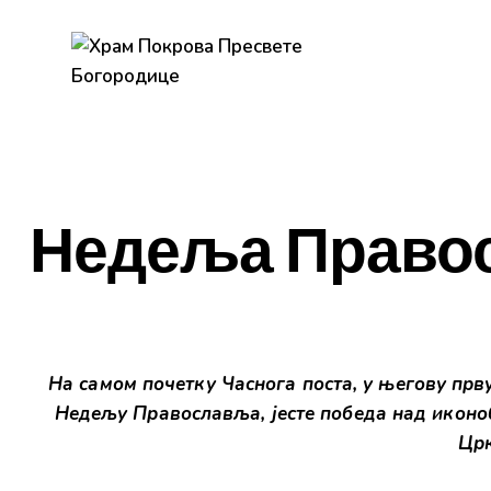
Недеља Право
На самом почетку Часнога поста, у његову прву
Недељу Православља, јесте победа над иконоб
Црк