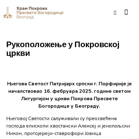
Рукоположење у Покровској
цркви
Његова Светост Патријарх српски г. Порфирије је
началствовао 16. фебруара 2025. године светом
Литургијом у цркви Покрова Пресвете
Богородице у Београду.
Његовој Светости салуживали су преосвећена
господа епископи хвостански Алексеј и јенопољски
Никон, протојереји-ставрофори Јовица