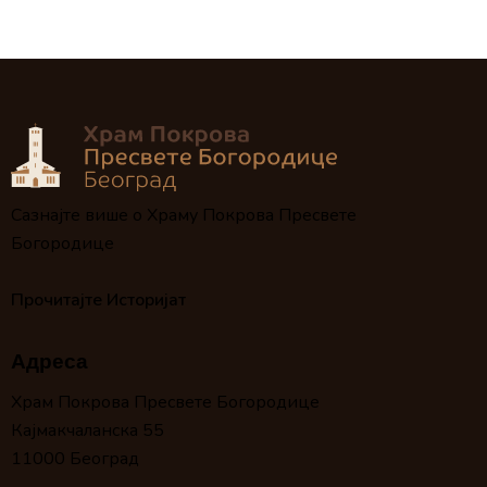
Сазнајте више о Храму Покрова Пресвете
Богородице
Прочитајте Историјат
Адреса
Храм Покрова Пресвете Богородице
Кајмакчаланска 55
11000 Београд