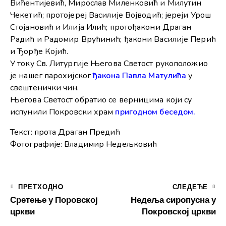
Вићентијевић, Мирослав Миленковић и Милутин
Чекетић; протојереј Василије Војводић; јереји Урош
Стојановић и Илија Илић; протођакони Драган
Радић и Радомир Врућинић; ђакони Василије Перић
и Ђорђе Којић.
У току Св. Литургије Његова Светост рукоположио
је нашег парохијског
ђакона Павла Матулића
у
свештенички чин.
Његова Светост обратио се верницима који су
испунили Покровски храм
пригодном беседом.
Текст: прота Драган Предић
Фотографије: Владимир Недељковић
ПРЕТХОДНO
СЛЕДЕЋЕ
Сретење у Поровској
Недеља сиропусна у
цркви
Покровској цркви