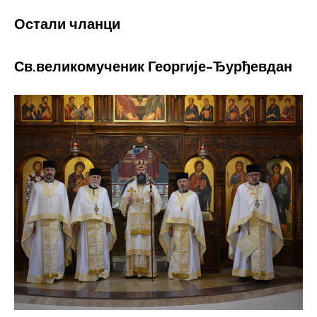
Остали чланци
Св.великомученик Георгије-Ђурђевдан